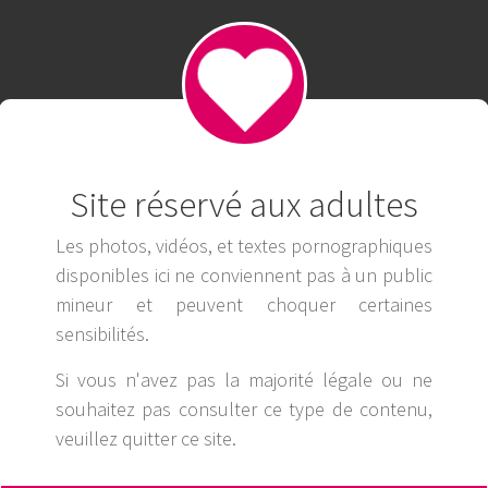
King88 –
h chóng vươn lên trở thành một trong những sân chơi hàng
. Với giao diện hiện đại, hệ thống bảo mật tiên tiến đạt 
rí đa dạng mà còn khẳng định sự an toàn và minh bạch tron
Site réservé aux adultes
hao, bắn cá, và xổ số, King88 đáp ứng mọi nhu cầu của ng
Les photos, vidéos, et textes pornographiques
ài lòng tối đa. Hãy khám phá ngay vũ trụ giải trí đỉnh cao 
disponibles ici ne conviennent pas à un public
mineur et peuvent choquer certaines
sensibilités.
nh Tân, Hồ Chí Minh, Việt Nam.
Si vous n'avez pas la majorité légale ou ne
souhaitez pas consulter ce type de contenu,
veuillez
quitter ce site
.
angnhapking88 #linkking88